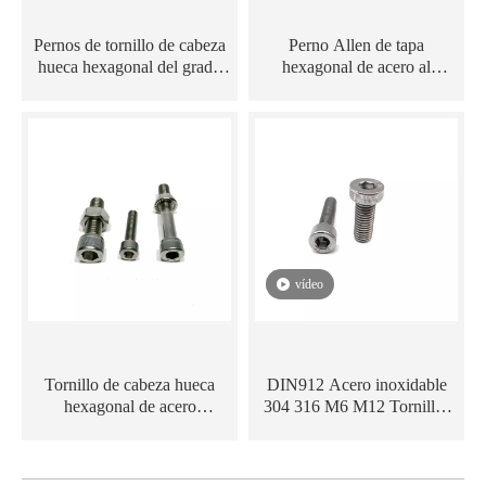
Pernos de tornillo de cabeza
Perno Allen de tapa
hueca hexagonal del grado
hexagonal de acero al
DIN912 de la superficie
carbono HDG DIN912 con
negra del acero al carbono
moleteado
8,8
vídeo
Tornillo de cabeza hueca
DIN912 Acero inoxidable
hexagonal de acero
304 316 M6 M12 Tornillos
inoxidable A2-70, perno
de cabeza hueca hexagonal
Allen DIN912 con tuerca