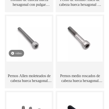
hexagonal con pulgar
cabeza hueca hexagonal de
moleteado de acero
acero inoxidable DIN912
inoxidable
304/316 M6 M8
vídeo
Pernos Allen moleteados de
Pernos medio roscados de
cabeza hueca hexagonal
cabeza hueca hexagonal
DIN912 de acero inoxidable
Allen DIN912 de acero
inoxidable