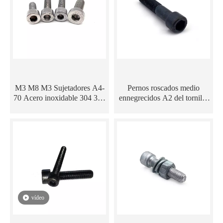
M3 M8 M3 Sujetadores A4-
Pernos roscados medio
70 Acero inoxidable 304 316
ennegrecidos A2 del tornillo
A2 -80 Perno de cabeza
de casquillo del hexágono del
hueca hexagonal
acero de carbono
vídeo