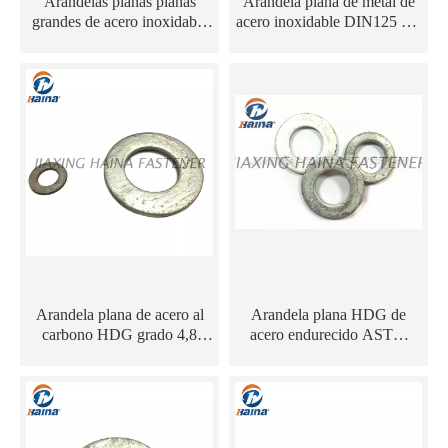
Arandelas planas planas
Arandela plana de metal de
grandes de acero inoxidable
acero inoxidable DIN125 A2
DIN134/DIN 9021 SUS304
A4
M10
Arandela plana de acero al
Arandela plana HDG de
carbono HDG grado 4,8
acero endurecido ASTM
DIN125 M10
F436 M14