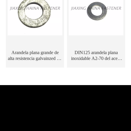
Arandela plana grande de
DIN125 arandela plana
alta resistencia galvainzed del
inoxidable A2-70 del acero
acero de carbono de la
304 en existencias
inmersión caliente de ASTM
F436