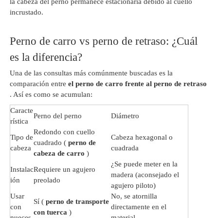
la cabeza del perno permanece estacionaria debido al cuello
incrustado.
Perno de carro vs perno de retraso: ¿Cuál
es la diferencia?
Una de las consultas más comúnmente buscadas es la
comparación entre
el perno de carro frente al perno de retraso
. Así es como se acumulan:
Caracte
Perno del perno
Diámetro
rística
Redondo con cuello
Tipo de
Cabeza hexagonal o
cuadrado (
perno de
cabeza
cuadrada
cabeza de carro
)
¿Se puede meter en la
Instalac
Requiere un agujero
madera (aconsejado el
ión
preolado
agujero piloto)
Usar
No, se atornilla
Sí (
perno de transporte
con
directamente en el
con tuerca
)
nueces
material