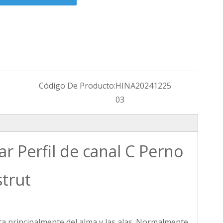
Código De Producto:
HINA20241225
03
ar Perfil de canal C Perno
strut
sta principalmente del alma y las alas. Normalmente,