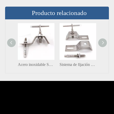
Producto relacionado
Acero inoxidable SS201 SS304 Cortina Norma Pedrina de pared Sofit de revestimiento
Sistema de fijación de piedra de acero inoxidable Ángulo de mármol L / Z Soporte de metal