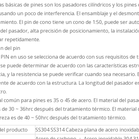
 básicas de pines son los pasadores cilíndricos y los pines de 
sando un poco de interferencia. El ensamblaje y el desmonta
miento. El pin de cono tiene un cono de 1:50, puede ser aut
io del pasador, alta precisión de posicionamiento, la instala
r repetidamente.
ón del pin
e PIN en uso se selecciona de acuerdo con sus requisitos de t
se puede determinar de acuerdo con las características estr
ia, y la resistencia se puede verificar cuando sea necesari
nte de acuerdo con la estructura. La longitud del pasador 
ro.
al común para pines es 35 o 45 de acero. El material del pasad
 de 30 ~ 36hrc después del tratamiento térmico. El material d
dureza es de 40 ~ 50hrc después del tratamiento térmico.
el producto
SS304 SS314 Cabeza plana de acero inoxidab
Acero de carbono ； Acero inoxidable 304 3