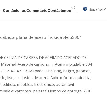
Español
Contáctenos
Comentario
Contáctenos
 cabeza plana de acero inoxidable SS304
 DE CELIZA DE CABEZA DE ACERADO ACERADO DE
Material: Acero de carbono ； Acero inoxidable 304
6.8 5.6 4.8 4.6 3.6 Acabado: zinc, hdg, negro, geomet,
do, liso, explosión de arena Aplicación: maquinaria,
, edificio, muebles, Electrónico, automóvil
Embalaje: cartones+paletas Tiempo de entrega: 7-30