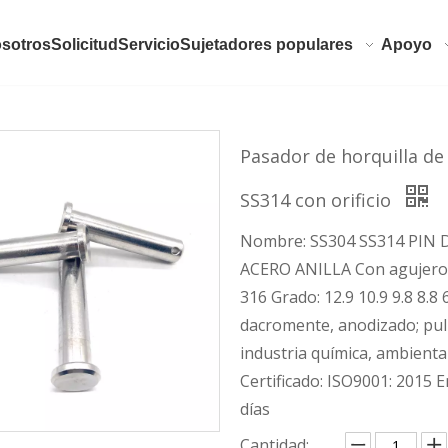
sotros
Solicitud
Servicio
Sujetadores populares
Apoyo
Pasador de horquilla de
SS314 con orificio
Nombre: SS304 SS314 PIN
ACERO ANILLA Con agujero 
316 Grado: 12.9 10.9 9.8 8.8 
dacromente, anodizado; puli
industria química, ambiental
Certificado: ISO9001: 2015 
días
Cantidad: