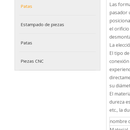
Las formas
Patas
pasador u
posiciona
Estampado de piezas
el orific
desmonta
Patas
La elecci
El tipo d
Piezas CNC
conexión 
experienc
directame
su diámet
El materi
dureza es
etc., la 
nombre d
Material