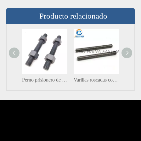
Producto relacionado
Perno prisionero de varilla roscado completo de pernos recubiertos de teflón al por mayor de acero al carbono negro
Varillas roscadas completas de color liso Gr8.8 de acero al carbono