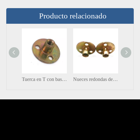
Producto relacionado
Tuerca en T con base redonda galvanizada de tamaño A2-70 de acero al carbono, tuerca en T con orificio Brad
Nueces redondas de los remaches ciegos del parte movible de la tuerca en T del agujero de Brad de la base redonda resistentes a la corrosión