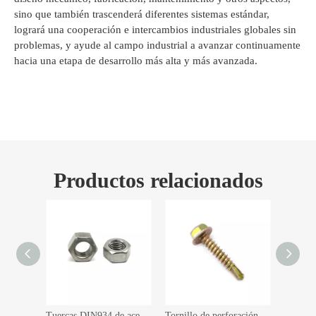
sino que también trascenderá diferentes sistemas estándar,
logrará una cooperación e intercambios industriales globales sin
problemas, y ayude al campo industrial a avanzar continuamente
hacia una etapa de desarrollo más alta y más avanzada.
Productos relacionados
Tuerca de resorte de tuerca de canal de acero al carbono galvanizada en caliente con ala de plástico
Tuercas DIN934 de acero inoxidable Tuercas hexagonales M4 M5 M6 M8 M10
Tornillo de perforación de cabeza hexagonal de acero al carbono con revestimiento de zinc amarillo con rosca de tornillo roscante