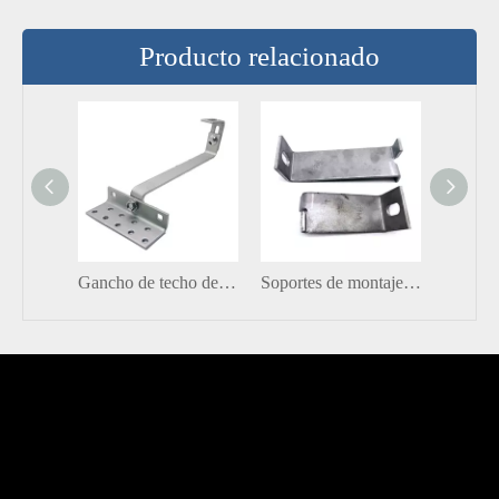
Producto relacionado
Gancho de techo de montaje en Panel Solar ajustable SS304 de acero inoxidable fotovoltaico de nueva energía
Soportes de montaje de alta resistencia del panel solar del acero inoxidable Ss304