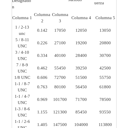
Designatio
uerza
n
Columna
Columna
Columna 1
Columna 4
Columna 5
2
3
1 / 2-13
0.142
17050
12050
13050
unc
5 / 8-11
0.226
27100
19200
20800
UNC
3 / 4-10
0.334
40100
28400
30700
UNC
7 / 8-9
0.462
55450
39250
42500
UNC
1/8 UNC
0.606
72700
51500
55750
1-1 / 8-7
0.763
80100
56450
61800
UNC
1-1 / 4-7
0.969
101700
71700
78500
UNC
1-3 / 8-6
1.155
121300
85450
93550
UNC
1-1 / 2-6
1.405
147500
104000
113800
UNC