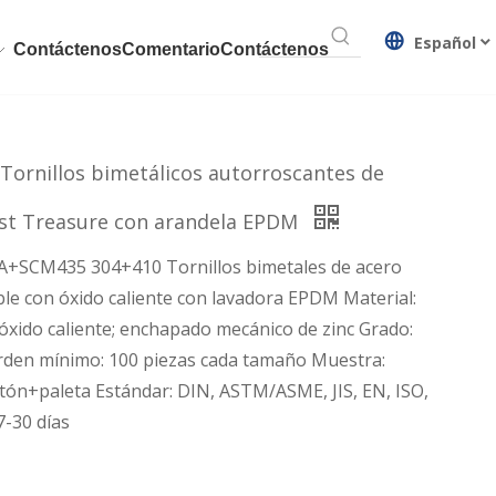
Español
Contáctenos
Comentario
Contáctenos
ornillos bimetálicos autorroscantes de
ust Treasure con arandela EPDM
A+SCM435 304+410 Tornillos bimetales de acero
ble con óxido caliente con lavadora EPDM Material:
 óxido caliente; enchapado mecánico de zinc Grado:
en mínimo: 100 piezas cada tamaño Muestra:
rtón+paleta Estándar: DIN, ASTM/ASME, JIS, EN, ISO,
7-30 días