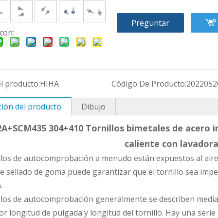
Preguntar
con:
l producto:
HIHA
Código De Producto:
2022052
ción del producto
Dibujo
2A+SCM435 304+410 Tornillos bimetales de acero in
caliente con lavado
llos de autocomprobación a menudo están expuestos al aire li
 de sellado de goma puede garantizar que el tornillo sea imp
.
llos de autocomprobación generalmente se describen mediant
por longitud de pulgada y longitud del tornillo. Hay una serie 