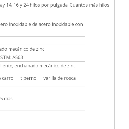
y 14, 16 y 24 hilos por pulgada. Cuantos más hilos
ro inoxidable de acero inoxidable con
pado mecánico de zinc
; ASTM: A563
caliente; enchapado mecánico de zinc
carro ； t perno ； varilla de rosca
5 días