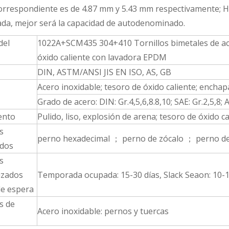
correspondiente es de 4.87 mm y 5.43 mm respectivamente; Ha
da, mejor será la capacidad de autodenominado.
del
1022A+SCM435 304+410 Tornillos bimetales de ace
óxido caliente con lavadora EPDM
DIN, ASTM/ANSI JIS EN ISO, AS, GB
Acero inoxidable; tesoro de óxido caliente; encha
Grado de acero: DIN: Gr.4,5,6,8.8,10; SAE: Gr.2,5,8
ento
Pulido, liso, explosión de arena; tesoro de óxido 
s
perno hexadecimal ； perno de zócalo ； perno de 
ados
s
izados
Temporada ocupada: 15-30 días, Slack Seaon: 10-1
e espera
s de
Acero inoxidable: pernos y tuercas