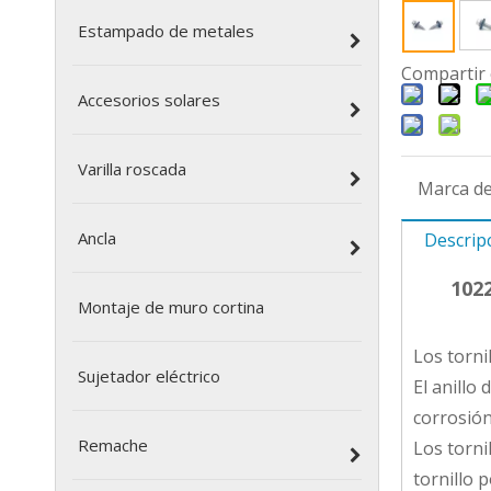
Estampado de metales
Compartir 
Accesorios solares
Varilla roscada
Marca de
Ancla
Descrip
102
Montaje de muro cortina
Los torni
Sujetador eléctrico
El anillo
corrosión
Remache
Los torni
tornillo 