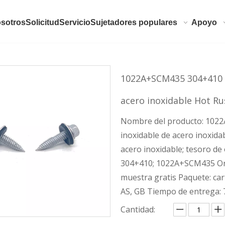
sotros
Solicitud
Servicio
Sujetadores populares
Apoyo
1022A+SCM435 304+410 T
acero inoxidable Hot R
Nombre del producto: 1022
inoxidable de acero inoxida
acero inoxidable; tesoro de
304+410; 1022A+SCM435 Ord
muestra gratis Paquete: ca
AS, GB Tiempo de entrega: 
Cantidad: